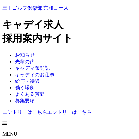
三甲ゴルフ倶楽部 京和コース
キャデイ求人
採用案内サイト
お知らせ
先輩の声
キャディ奮闘記
キャディのお仕事
給与・待遇
働く場所
よくある質問
募集要項
エントリーはこちら
エントリーはこちら
MENU