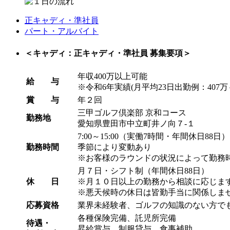
正キャディ・準社員
パート・アルバイト
＜キャディ：正キャディ・準社員 募集要項＞
年収400万以上可能
給 与
※令和6年実績(月平均23日出勤例：407万～
賞 与
年２回
三甲ゴルフ倶楽部 京和コース
勤務地
愛知県豊田市中立町井ノ向７-１
7:00～15:00（実働7時間・年間休日88日）
勤務時間
季節により変動あり
※お客様のラウンドの状況によって勤務
月７日・シフト制（年間休日88日）
休 日
※月１０日以上の勤務から相談に応じま
※悪天候時の休日は皆勤手当に関係しま
応募資格
業界未経験者、ゴルフの知識のない方で
各種保険完備、託児所完備
待遇・
昇給賞与、制服貸与、食事補助、