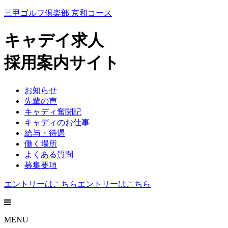
三甲ゴルフ倶楽部 京和コース
キャデイ求人
採用案内サイト
お知らせ
先輩の声
キャディ奮闘記
キャディのお仕事
給与・待遇
働く場所
よくある質問
募集要項
エントリーはこちら
エントリーはこちら
MENU