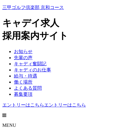
三甲ゴルフ倶楽部 京和コース
キャデイ求人
採用案内サイト
お知らせ
先輩の声
キャディ奮闘記
キャディのお仕事
給与・待遇
働く場所
よくある質問
募集要項
エントリーはこちら
エントリーはこちら
MENU