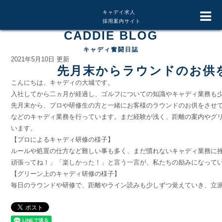
キャデイ求人
採用案内サイト
CADDIE BLOG
キャディ奮闘日誌
2021年5月10日 更新
先月末からラウンドのお供
こんにちは、キャディの大城です。
入社してから二ヵ月が経過し、ゴルフについての知識やキャディ業務も
先月末から、プロや研修生の方と一緒にお客様のラウンドのお供をさせ
などのキャディ業務を行っています。まだ経験が浅く、距離の案内やグ
います。
【プロによるキャディ研修の様子】
ルールや処置の仕方など難しい事も多く、まだ慣れないキャディ業務に
頑張ってね！」「楽しかった！」と言う一言が、私たちの励みになって
【グリーン上のキャディ研修の様子】
毎日のラウンドや研修で、距離やライン読みも少しずつ覚えていき、立