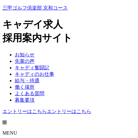
三甲ゴルフ倶楽部 京和コース
キャデイ求人
採用案内サイト
お知らせ
先輩の声
キャディ奮闘記
キャディのお仕事
給与・待遇
働く場所
よくある質問
募集要項
エントリーはこちら
エントリーはこちら
MENU