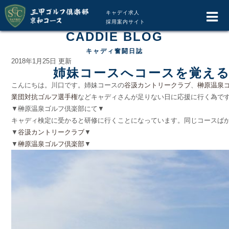
キャデイ求人
採用案内サイト
CADDIE BLOG
キャディ奮闘日誌
2018年1月25日 更新
姉妹コースへコースを覚え
こんにちは。川口です。姉妹コースの
谷汲カントリークラブ
、
榊原温泉
業団対抗ゴルフ選手権
などキャディさんが足りない日に応援に行く為で
▼榊原温泉ゴルフ倶楽部にて▼
キャディ検定に受かると研修に行くことになっています。同じコースば
▼
谷汲カントリークラブ
▼
▼
榊原温泉ゴルフ倶楽部
▼